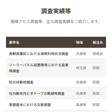
調査実績等
環境アセス調査等、主な調査実績をご紹介します。
案件名
地域
発注元
鳥獣保護区における鳥類利用状況調査
兵庫県
環境省
ソーラーパネル設置開発における猛禽
埼玉県
民間
類調査
防災林動物調査
兵庫県
民間
社内敷地内ビオトープの動植物調査
兵庫県
民間
実調査地における文献調査
島根県
民間